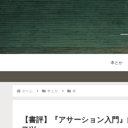
本とか
ホーム
本とか
本
【書評】『アサーション入門』