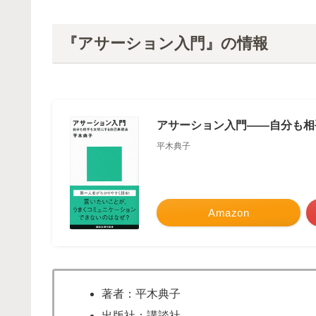
『アサーション入門』の情報
アサーション入門――自分も相手
平木典子
Amazon
著者：平木典子
出版社：
講談社