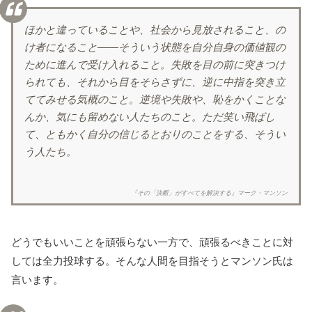
ほかと違っていることや、社会から見放されること、の
け者になること——そういう状態を自分自身の価値観の
ために進んで受け入れること。失敗を目の前に突きつけ
られても、それから目をそらさずに、逆に中指を突き立
ててみせる気概のこと。逆境や失敗や、恥をかくことな
んか、気にも留めない人たちのこと。ただ笑い飛ばし
て、ともかく自分の信じるとおりのことをする、そうい
う人たち。
『その「決断」がすべてを解決する』マーク・マンソン
どうでもいいことを頑張らない一方で、頑張るべきことに対
しては全力投球する。そんな人間を目指そうとマンソン氏は
言います。