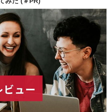
た (＃PR)