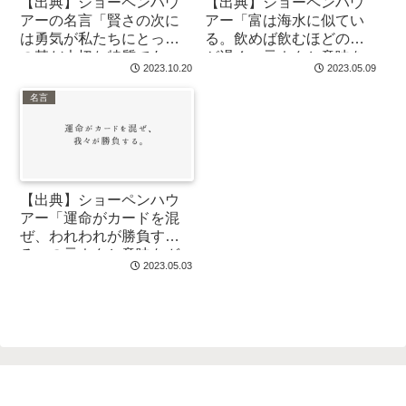
【出典】ショーペンハウ
【出典】ショーペンハウ
アーの名言「賢さの次に
アー「富は海水に似てい
は勇気が私たちにとって
る。飲めば飲むほどのど
の甚だ大切な特質であ
が渇く」元ネタと意味を
2023.10.20
2023.05.09
る」の元ネタをガチで調
ガチで調べてみた
べてみた
名言
【出典】ショーペンハウ
アー「運命がカードを混
ぜ、われわれが勝負す
る」の元ネタと意味をガ
2023.05.03
チで調べてみた