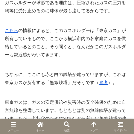
ガスホルダーが球形である理由は、圧縮されたガスの圧力を
均等に受け止めるのに球体が最も適してるからです。
こちら
の情報によると、このガスホルダーは「東京ガス」が
所有しているもので、ここから横浜市内の各家庭にガスを供
給しているとのこと。そう聞くと、なんだかこのガスホルダ
ーも親近感がわいてきます。
ちなみに、ここにも赤と白の鉄塔が建っていますが、これは
東京ガスが所有する「無線鉄塔」だそうです（
参考
）。
東京ガスは、ガスの安定供給や災害時の安全確保のために自
営無線を整備しています。もともとは別の無線鉄塔が建って
いましたが、老朽化のために2016年から新しい無線鉄塔の建
設が始まったらしいです。
メニュー
ホーム
検索
トップ
サイドバー